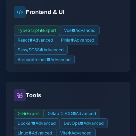
Frontend & UI
TypeScript
Expert
Vue
Advanced
React
Advanced
Pinia
Advanced
Sass/SCSS
Advanced
Barrierefreiheit
Advanced
Tools
Git
Expert
Gitlab CI/CD
Advanced
Docker
Advanced
DevOps
Advanced
Linux
Advanced
Vite
Advanced