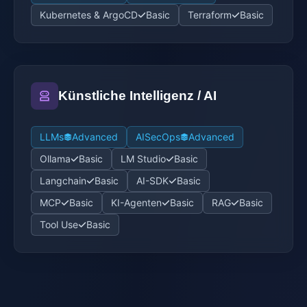
Kubernetes & ArgoCD
Basic
Terraform
Basic
Künstliche Intelligenz / AI
LLMs
Advanced
AISecOps
Advanced
Ollama
Basic
LM Studio
Basic
Langchain
Basic
AI-SDK
Basic
MCP
Basic
KI-Agenten
Basic
RAG
Basic
Tool Use
Basic